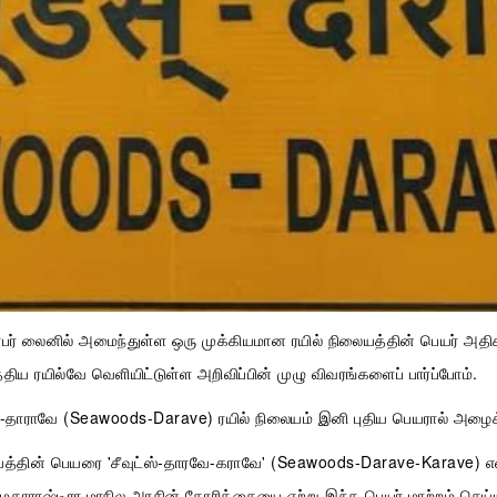
்பர் லைனில் அமைந்துள்ள ஒரு முக்கியமான ரயில் நிலையத்தின் பெயர் அதிக
த்திய ரயில்வே வெளியிட்டுள்ள அறிவிப்பின் முழு விவரங்களைப் பார்ப்போம்.
ஸ்-தாராவே (Seawoods-Darave) ரயில் நிலையம் இனி புதிய பெயரால் அழைக்
யத்தின் பெயரை 'சீவுட்ஸ்-தாரவே-கராவே' (Seawoods-Darave-Karave) 
. மகாராஷ்டிரா மாநில அரசின் கோரிக்கையை ஏற்று இந்த பெயர் மாற்றம் செய்ய