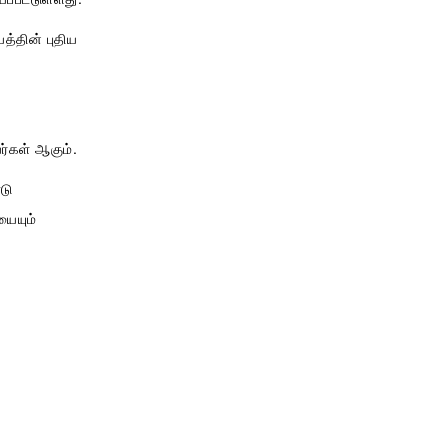
த்தின் புதிய
்கள் ஆகும்.
டு
யையும்