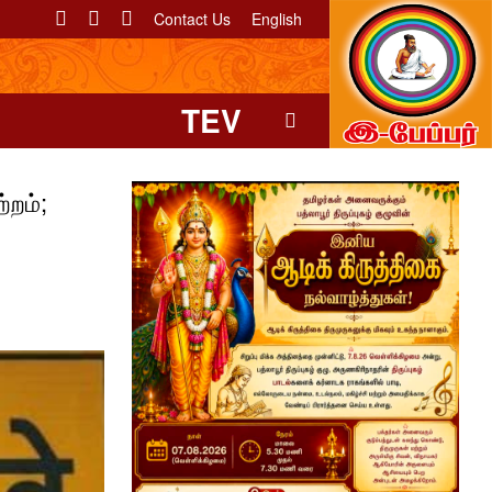
Contact Us
English
TEV
்றம்;